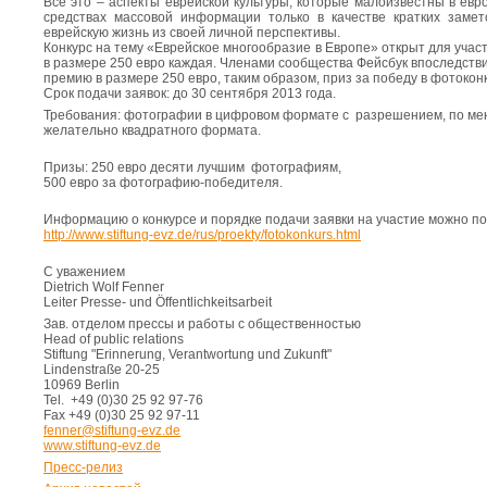
Все это – аспекты еврейской культуры, которые малоизвестны в ев
средствах массовой информации только в качестве кратких заме
еврейскую жизнь из своей личной перспективы.
Конкурс на тему «Еврейское многообразие в Европе» открыт для уча
в размере 250 евро каждая. Членами сообщества Фейсбук впоследст
премию в размере 250 евро, таким образом, приз за победу в фотокон
Срок подачи заявок: до 30 сентября 2013 года.
Требования: фотографии в цифровом формате с разрешением, по мен
желательно квадратного формата.
Призы: 250 евро десяти лучшим фотографиям,
500 евро за фотографию-победителя.
Информацию о конкурсе и порядке подачи заявки на участие можно по
http://www.stiftung-evz.de/rus/proekty/fotokonkurs.html
С уважением
Dietrich Wolf Fenner
Leiter Presse- und Öffentlichkeitsarbeit
Зав. отделом прессы и работы с общественностью
Head of public relations
Stiftung "Erinnerung, Verantwortung und Zukunft"
Lindenstraße 20-25
10969 Berlin
Tel. +49 (0)30 25 92 97-76
Fax +49 (0)30 25 92 97-11
fenner@stiftung-evz.de
www.stiftung-evz.de
Пресс-релиз