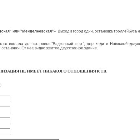
дская" или "Менделеевская"
– Выход в город один, остановка троллейбуса н
кого вокзала до остановки "Вадковский пер.", переходите Новослободску
 остановки. От нее видно желтое двухэтажное здание.
НИЗАЦИЯ НЕ ИМЕЕТ НИКАКОГО ОТНОШЕНИЯ К ТВ.
И