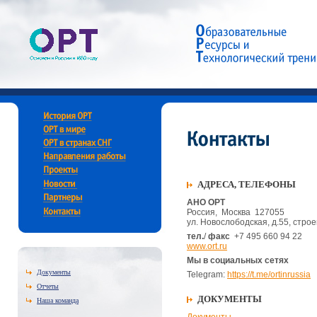
АДРЕСА, ТЕЛЕФОНЫ
АНО ОРТ
Россия, Москва 127055
ул. Новослободская, д.55, стро
тел.
/
факс
+7 495 660 94 22
www.ort.ru
Мы в социальных сетях
Документы
Telegram:
https://t.me/ortinrussia
Отчеты
ДОКУМЕНТЫ
Наша команда