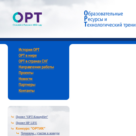
Проект "ОРТ-КешерНет"
Проект HP LIFE
Конкурс "ОРТИК"
Черновцы - участие в конкуре