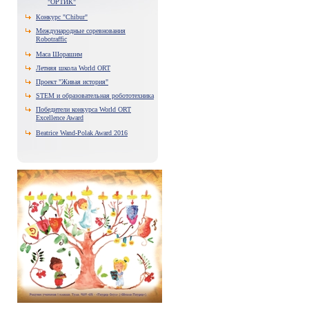
"ОРТИК"
Конкурс "Chibur"
Международные соревнования
Robotraffic
Маса Шорашим
Летняя школа World ORT
Проект "Живая история"
STEM и образовательная робототехника
Победители конкурса World ORT
Excellence Award
Beatrice Wand-Polak Award 2016