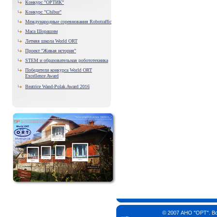
Конкурс "ОРТИК"
Конкурс "Chibur"
Международные соревнования Robotraffic
Маса Шорашим
Летняя школа World ORT
Проект "Живая история"
STEM и образовательная робототехника
Победители конкурса World ORT
Excellence Award
Beatrice Wand-Polak Award 2016
© 2007 АНО "ОРТ". В