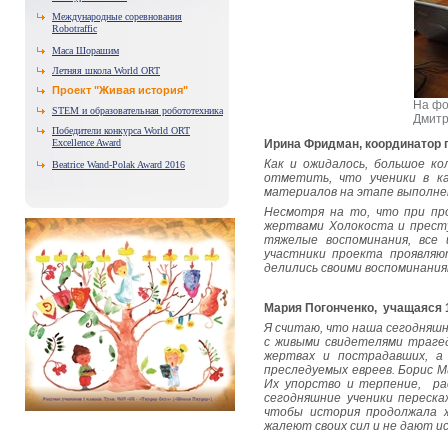
Международные соревнования
Robotraffic
Маса Шорашим
Летняя школа World ORT
Проект "Живая история"
На фо
STEM и образовательная робототехника
Дмитр
Победители конкурса World ORT
Excellence Award
Ирина Фридман, координатор п
Как и ожидалось, большое к
Beatrice Wand-Polak Award 2016
отметить, что ученики в ка
материалов на этапе выполне
Несмотря на то, что при пр
жертвами Холокоста и прест
тяжелые воспоминания, все 
участники проекта проявляю
делились своими воспоминания
Мария Погонченко, учащаяся 1
Я считаю, что наша сегодняшн
с живыми свидетелями трагед
жертвах и пострадавших, а 
преследуемых евреев. Борис 
Их упорство и терпение, ра
сегодняшние ученики переск
чтобы история продолжала ж
жалеют своих сил и не дают и