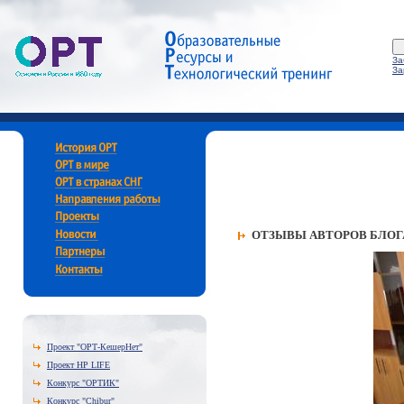
За
За
ОТЗЫВЫ АВТОРОВ БЛОГ
Проект "ОРТ-КешерНет"
Проект HP LIFE
Конкурс "ОРТИК"
Конкурс "Chibur"