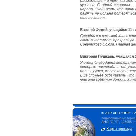
рассказывает о том, как это 
чувства. С одной стороны — 
народа. Очень жаль, что наши
память не должна потеряться 
еще не знает.
Евгений Федяй, учащийся 11-г
Сегодня я и весь мой класс в
люди выполняют прекрасную 
Советского Союза. Главная це
Виктория Пушкарь, учащаяся 1
Я очень благодарна ветеранам
которые пострадали от ужас
полны ужаса, жестокости, ст
Еще сложнее осознавать, что 
что эти события должны жить 
© 2007 АНО "ОРТ". В
Копирование материал
АНО "ОРТ", 127055, г.
Карта проезда