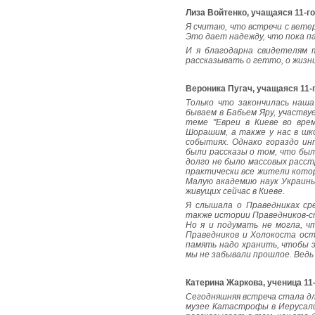
Лиза Войтенко, учащаяся 11-го
Я считаю, что встречи с вете
Это дает надежду, что пока п
И я благодарна свидетелям 
рассказывать о гетто, о жизн
Вероника Пугач, учащаяся 11-г
Только что закончилась наш
бываем в Бабьем Яру, участву
теме "Евреи в Киеве во вре
Шорашим, а также у нас в шк
событиях. Однако гораздо ин
были рассказы о том, что был
долго не было массовых расстр
практически все жители котор
Малую академию наук Украины
живущих сейчас в Киеве.
Я слышала о Праведниках ср
также истории Праведников-ст
Но я и подумать не могла, ч
Праведников и Холокоста ост
память надо хранить, чтобы 
мы не забывали прошлое. Ведь
Катерина
Жаркова, ученица 11-
Сегодняшняя встреча стала дл
музее Катастрофы в Иерусали