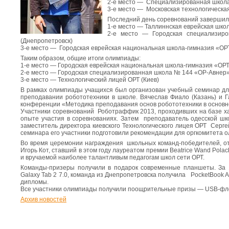
2-е место — Специализированная школа
3-е место — Московская технологическа
Последний день соревнований завершил
1-е место — Таллиннская еврейская шко
2-е место — Городская специализир
(Днепропетровск)
3-е место — Городская еврейская национальная школа-гимназия «ОР
Таким образом, общие итоги олимпиады:
1-е место — Городская еврейская национальная школа-гимназия «ОР
2-е место — Городская специализированная школа № 144 «ОР-Авнер»
3-е место — Технологический лицей ОРТ (Киев)
В рамках олимпиады учащихся был организован учебный семинар для
преподавании робототехники в школе. Вячеслав Фиало (Казань) и Г
конференции «Методика преподавания основ робототехники в основно
Участники соревнований Роботраффик 2013, проходивших на базе ха
опыте участия в соревнованиях. Затем преподаватель одесской шк
заместитель директора киевского Технологического лицея ОРТ Серг
семинара его участники подготовили рекомендации для оргкомитета 
Во время церемонии награждения школьных команд-победителей, о
Игорь Кот, ставший в этом году лауреатом премии Beatrice Wand Pol
и вручаемой наиболее талантливым педагогам школ сети ОРТ.
Команды-призеры получили в подарок современные планшеты. За
Galaxy Tab 2 7.0, команда из Днепропетровска получила PocketBook 
дипломы.
Все участники олимпиады получили поощрительные призы — USB-фл
Архив новостей