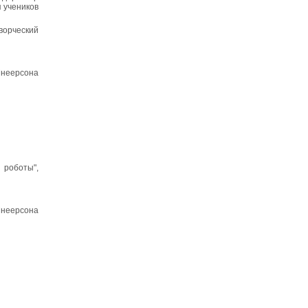
 учеников
творческий
неерсона
 роботы",
неерсона