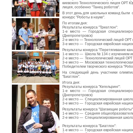
киевского Технологического лицея ОРТ Ю
лицея, особенно "Танец роботов".
В этот день для школьных команд были о
конкурс "Роботы в науке".
По итогам дня:
Результаты конкурса "Триатлон":
1-е место — Городская специализир
(Днепропетровск)
2-е место — Технологический лицей ОРТ 
3-е место — Городская еврейская наци
Результаты конкурса "Перетягивание кан
1-е место — Школа № 134 с изучением 
2-е место — Технологический лицей ОРТ 
3-е место — Московская технологическа
Победителем творческого конкурса "Робот
На следующий день участники олимпиа
"Биатлон".
Итога дня:
Результаты конкурса "Кегельринг":
1-е место — Городская специализир
(Днепропетровск)
2-е место — Специализированная школа
3-е место — Городская еврейская наци
Результаты конкурса "Шагающие роботы"
1-е место — Средняя общеобразовател
2-е место — Специализированная школа
Результаты конкурса "Биатлон":
1-е место — Городская еврейская наци