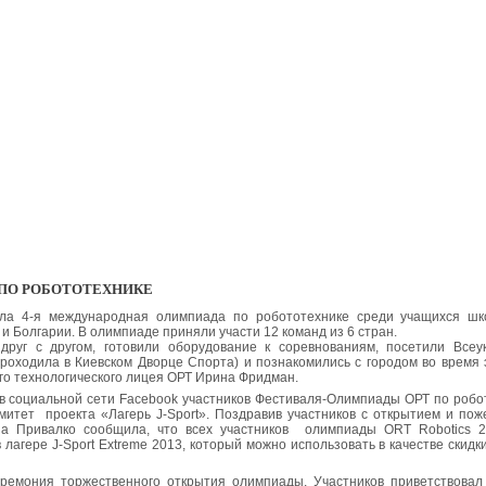
ПО РОБОТОТЕХНИКЕ
дила 4-я международная олимпиада по робототехнике среди учащихся ш
и Болгарии. В олимпиаде приняли участи 12 команд из 6 стран.
руг с другом, готовили оборудование к соревнованиям, посетили Всеу
роходила в Киевском Дворце Спорта) и познакомились с городом во время э
го технологического лицея ОРТ Ирина Фридман.
 в социальной сети Facebook участников Фестиваля-Олимпиады ОРТ по робо
митет проекта «Лагерь J-Sport». Поздравив участников с открытием и пож
ина Привалко сообщила, что всех участников олимпиады ORT Robotics 
 лагере J-Sport Extreme 2013, который можно использовать в качестве скидк
ремония торжественного открытия олимпиады. Участников приветствовал