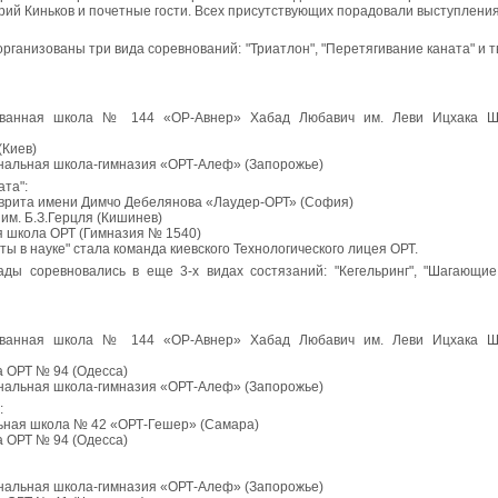
рий Киньков и почетные гости. Всех присутствующих порадовали выступления
рганизованы три вида соревнований: "Триатлон", "Перетягивание каната" и 
ованная школа № 144 «ОР-Авнер» Хабад Любавич им. Леви Ицхака Ш
(Киев)
ональная школа-гимназия «ОРТ-Алеф» (Запорожье)
ата":
иврита имени Димчо Дебелянова «Лаудер-ОРТ» (София)
им. Б.З.Герцля (Кишинев)
я школа ОРТ (Гимназия № 1540)
ы в науке" стала команда киевского Технологического лицея ОРТ.
ды соревновались в еще 3-х видах состязаний: "Кегельринг", "Шагающие
ованная школа № 144 «ОР-Авнер» Хабад Любавич им. Леви Ицхака Ш
 ОРТ № 94 (Одесса)
ональная школа-гимназия «ОРТ-Алеф» (Запорожье)
:
ьная школа № 42 «ОРТ-Гешер» (Самара)
 ОРТ № 94 (Одесса)
ональная школа-гимназия «ОРТ-Алеф» (Запорожье)