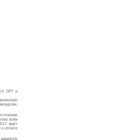
кол ОРТ и
краинскую
кскурсии,
тотехнике
елав всем
2013 ждет
и к оплате
 директор