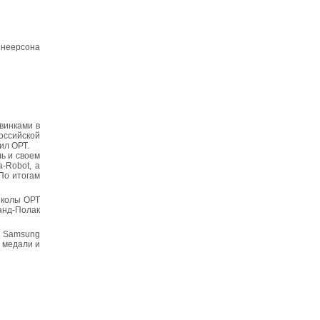
неерсона
винками в
оссийской
ил ОРТ.
ь и своем
-Robot, а
По итогам
школы ОРТ
Ванд-Полак
ы Samsung
 медали и