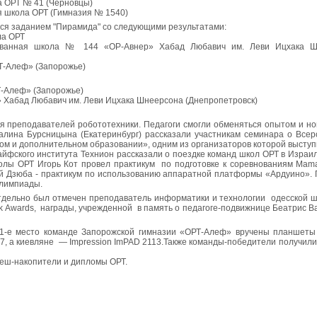
 ОРТ № 41 (Черновцы)
я школа ОРТ (Гимназия № 1540)
ся заданием "Пирамида" со следующими результатами:
ла ОРТ
ованная школа № 144 «ОР-Авнер» Хабад Любавич им. Леви Ицхака Ш
Т-Алеф» (Запорожье)
Т-Алеф» (Запорожье)
 Хабад Любавич им. Леви Ицхака Шнеерсона (Днепропетровск)
 преподавателей робототехники. Педагоги смогли обменяться опытом и но
алина Бурсницына (Екатеринбург) рассказали участникам семинара о Всер
м и дополнительном образовании», одним из организаторов которой выступ
йфского института Технион рассказали о поездке команд школ ОРТ в Израил
олы ОРТ Игорь Кот провел практикум по подготовке к соревнованиям Mama
ей Дзюба - практикум по использованию аппаратной платформы «Ардуино». 
олимпиады.
тдельно был отмечен преподаватель информатики и технологии одесской 
ack Awards, награды, учрежденной в память о педагоге-подвижнице Беатрис 
 1-е место команде Запорожской гимназии «ОРТ-Алеф» вручены планшет
A7, а киевляне — Impression ImPAD 2113.Также команды-победители получили
еш-накопители и дипломы ОРТ.