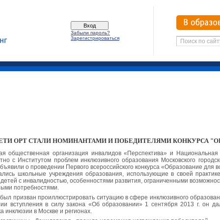
Забыли пароль?
Зарегистрироваться
ТИ ОРТ СТАЛИ НОМИНАНТАМИ И ПОБЕДИТЕЛЯМИ КОНКУРСА "ОБ
ная общественная организация инвалидов «Перспектива» и Национальная
тно с Институтом проблем инклюзивного образования Московского городск
объявили о проведении Первого всероссийского конкурса «Образование для в
шались школьные учреждения образования, использующие в своей практик
 детей с инвалидностью, особенностями развития, ограниченными возможно
ными потребностями.
 был призван проиллюстрировать ситуацию в сфере инклюзивного образован
ии вступления в силу закона «Об образовании» 1 сентября 2013 г. он да
ка инклюзии в Москве и регионах.