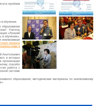
титута проблем
 в обучении.
р образования
зии". Учитель
инации «Лучший
ы в обучении».
я инклюзивная
стного проекта
отребностями в
й Анатольевич
ол, в которых
а организации
ночку, спасибо
стая работа с
оенной системе
юзивного образования, методические материалы по инклюзивному
е».