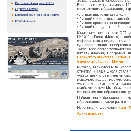
30 мая в 13:30 в конференц-з
Результаты X конкурса ОРТИК
Всего на конкурс поступило 12
инклюзивного образования, оп
Скрипач в Самаре
• Лучшая инклюзивная школа.
Цифровой архив еврейских местечек
• Лучший учитель инклюзивной 
Robotraffic-2015
• Лучшая практика организации
• Лучший координатор образова
Московские школы сети ОРТ ст
№1311 «Тхия» (Москва) - поб
информатики и педагог-психол
куратор/координатор образова
Также Московская технологиче
школа» (Москва). Программа ин
Еврейского агентства Сохнут 
еврейскую общину г. Москвы»
.
Руководитель службы психолог
отметил: «Наша школа стала п
учатся дети с различными сло
психолого-педагогического соп
учителям, родителям и старш
особыми детьми.Мы, безусловн
интегративного образования ну
Победители и финалисты полу
образованию, а также раздаточ
Источники информации:
сайт Р
Архив новостей