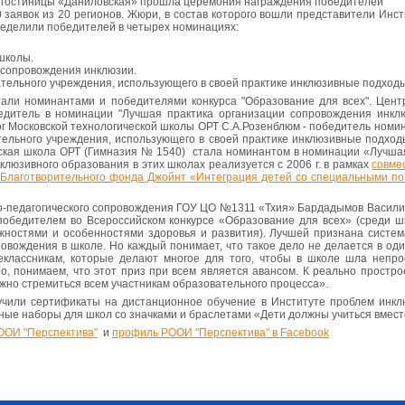
ал гостиницы «Даниловская» прошла церемония награждения победителей
0 заявок из 20 регионов. Жюри, в состав которого вошли представители Инс
ределили победителей в четырех номинациях:
школы.
 сопровождения инклюзии.
тельного учреждения, использующего в своей практике инклюзивные подходы
али номинантами и победителями конкурса "Образование для всех". Цент
едитель в номинации "Лучшая практика организации сопровождения инклю
ог Московской технологической школы ОРТ С.А.Розенблюм - победитель ном
тельного учреждения, использующего в своей практике инклюзивные подход
ская школа ОРТ (Гимназия № 1540) стала номинантом в номинации «Лучша
клюзивного образования в этих школах реализуется с 2006 г. в рамках
совме
и Благотворительного фонда Джойнт «Интеграция детей со специальными п
о-педагогического сопровождения ГОУ ЦО №1311 «Тхия» Бардадымов Васили
обедителем во Всероссийском конкурсе «Образование для всех» (среди шк
жностями и особенностями здоровья и развития). Лучшей признана систем
ровождения в школе. Но каждый понимает, что такое дело не делается в оди
еклассникам, которые делают многое для того, чтобы в школе шла непро
о, понимаем, что этот приз при всем является авансом. К реально простр
жно стремиться всем участникам образовательного процесса».
чили сертификаты на дистанционное обучение в Институте проблем инкл
ные наборы для школ со значками и браслетами «Дети должны учиться вмест
ООИ "Перспектива"
и
профиль РООИ "Перспектива" в Facebook