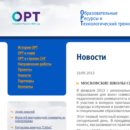
31/05 2013
МОСКОВСКИЕ ШКОЛЫ СЕ
В феврале 2013 г. региональ
образование для всех» совмес
педагогического университета 
К участию в конкурсе пригла
подходы в обучении и развитии
и специальными образователь
Архив новостей
Этот первый пилотный конкурс
Итоги 4-й международной олимпиады по
сегодняшний день. В преддвер
робототехнике
понять, как развивается практи
Результаты конкурса "Chibur"