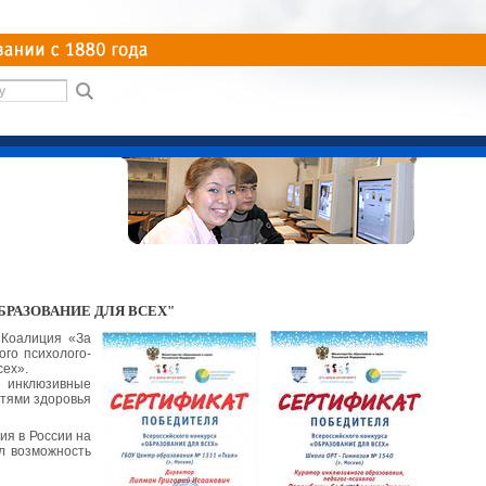
РАЗОВАНИЕ ДЛЯ ВСЕХ"
 Коалиция «За
ого психолого-
сех».
е инклюзивные
стями здоровья
ия в России на
л возможность