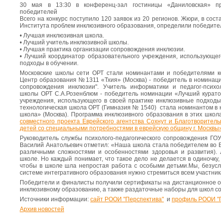
30 мая в 13:30 в конференц-зал гостиницы «Даниловская» п
победителей
Всего на конкурс поступило 120 заявок из 20 регионов. Жюри, в сос
Института проблем инклюзивного образования, определили победите
• Лучшая инклюзивная школа.
• Лучший учитель инклюзивной школы.
• Лучшая практика организации сопровождения инклюзии.
• Лучший координатор образовательного учреждения, использующег
подходы в обучении.
Московские школы сети ОРТ стали номинантами и победителями ко
Центр образования №1311 «Тхия» (Москва) - победитель в номинаци
сопровождения инклюзии". Учитель информатики и педагог-психо
школы ОРТ С.А.Розенблюм - победитель номинации «Лучший курато
учреждения, использующего в своей практике инклюзивные подходы
технологическая школа ОРТ (Гимназия № 1540) стала номинантом в
школа» (Москва). Программа инклюзивного образования в этих школах
совместного проекта Еврейского агентства Сохнут и Благотворител
детей со специальными потребностями в еврейскую общину г. Москвы
Руководитель службы психолого-педагогического сопровождения 
Василий Анатольевич отметил: «Наша школа стала победителем во Вс
различными сложностями и особенностями здоровья и развития). 
школе. Но каждый понимает, что такое дело не делается в одиночку
чтобы в школе шла непростая работа с особыми детьми.Мы, безусло
системе интегративного образования нужно стремиться всем участни
Победители и финалисты получили сертификаты на дистанционное об
инклюзивному образованию, а также раздаточные наборы для школ со
Источники информации:
сайт РООИ "Перспектива"
и
профиль РООИ "П
Архив новостей